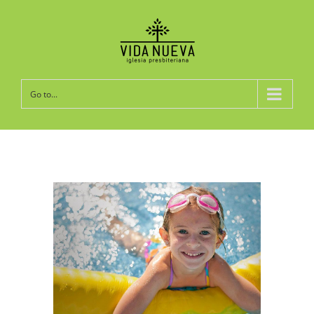
Go to...
View
Larger
Image