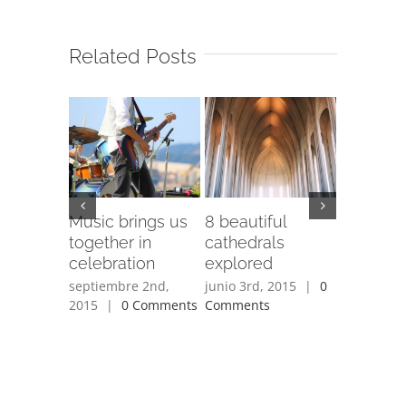
Related Posts
Music brings us
8 beautiful
Tribute 
together in
cathedrals
victims 
celebration
explored
earthqu
septiembre 2nd,
junio 3rd, 2015
|
0
junio 3rd,
2015
|
0 Comments
Comments
Comment