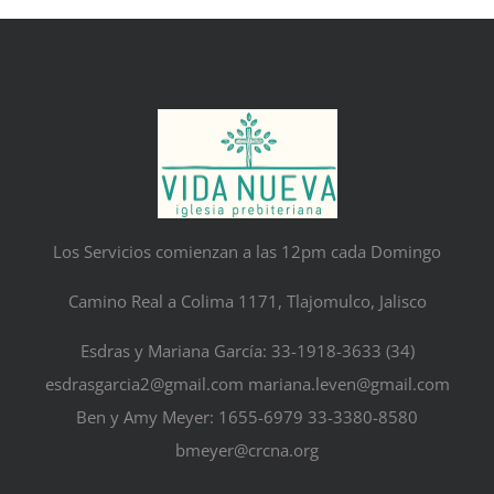
Los Servicios comienzan a las 12pm cada Domingo
Camino Real a Colima 1171, Tlajomulco, Jalisco
Esdras y Mariana García: 33-1918-3633 (34)
esdrasgarcia2@gmail.com mariana.leven@gmail.com
Ben y Amy Meyer: 1655-6979 33-3380-8580
bmeyer@crcna.org