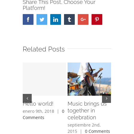
Share This Post, Choose Your
Platform!
Facebook
Twitter
Linkedin
Tumblr
Google+
Pinterest
Related Posts
Hello world!
Music brings us
How do 
together in
back to 
enero 9th, 2018
|
0
celebration
Comments
junio 3rd,
Comment
septiembre 2nd,
2015
|
0 Comments