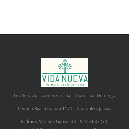
Los Servicios comienzan a las 12pm cada Domingo
Camino Real a Colima 1171, Tlajomulco, Jalisco
Esdras y Mariana García: 33-1918-3633 (34)