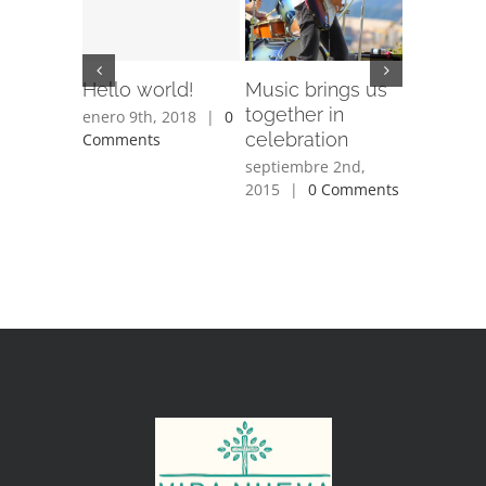
Hello world!
Music brings us
How do 
together in
back to 
enero 9th, 2018
|
0
celebration
Comments
junio 3rd,
Comment
septiembre 2nd,
2015
|
0 Comments