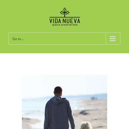
Go to...
View
Larger
Image