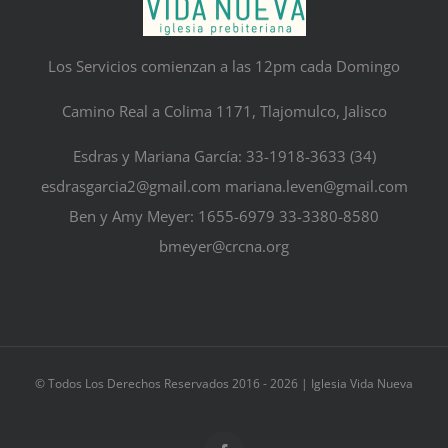
Los Servicios comienzan a las 12pm cada Domingo
Camino Real a Colima 1171, Tlajomulco, Jalisco
Esdras y Mariana García: 33-1918-3633 (34)
esdrasgarcia2@gmail.com mariana.leven@gmail.com
Ben y Amy Meyer: 1655-6979 33-3380-8580
bmeyer@crcna.org
© Todos Los Derechos Reservados 2016 -
2026 | Iglesia Vida Nueva