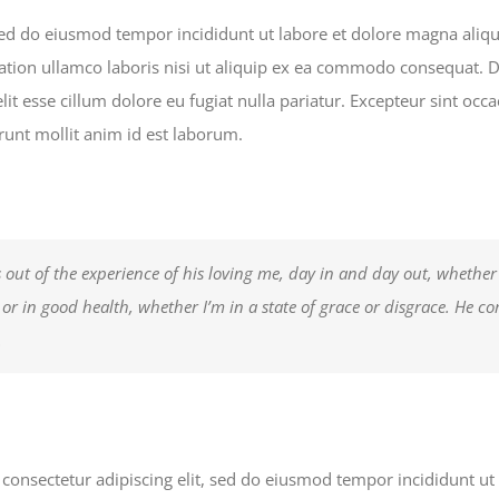
 sed do eiusmod tempor incididunt ut labore et dolore magna ali
ation ullamco laboris nisi ut aliquip ex ea commodo consequat. Du
lit esse cillum dolore eu fugiat nulla pariatur. Excepteur sint occ
erunt mollit anim id est laborum.
 out of the experience of his loving me, day in and day out, whether
k or in good health, whether I’m in a state of grace or disgrace. He c
.
consectetur adipiscing elit, sed do eiusmod tempor incididunt ut