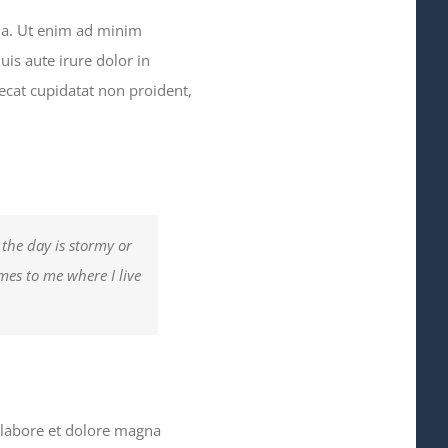
qua. Ut enim ad minim
is aute irure dolor in
aecat cupidatat non proident,
 the day is stormy or
omes to me where I live
 labore et dolore magna