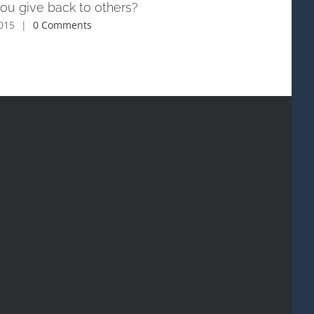
ou give back to others?
Is space travel a religious
matter?
2015
|
0 Comments
junio 3rd, 2015
|
0 Comments