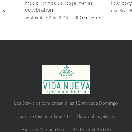
Music brings us together in
How do y
celebration
ts
junio 3rd, 
septiembre 2nd, 2015
|
0 Comments
Los Servicios comienzan a las 12pm cada Domingo
Camino Real a Colima 1171, Tlajomulco, Jalisco
Esdras y Mariana García: 33-1918-3633 (34)