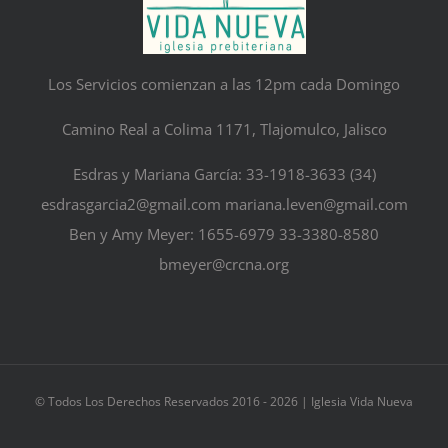
Los Servicios comienzan a las 12pm cada Domingo
Camino Real a Colima 1171, Tlajomulco, Jalisco
Esdras y Mariana García: 33-1918-3633 (34)
esdrasgarcia2@gmail.com mariana.leven@gmail.com
Ben y Amy Meyer: 1655-6979 33-3380-8580
bmeyer@crcna.org
© Todos Los Derechos Reservados 2016 -
2026 | Iglesia Vida Nueva